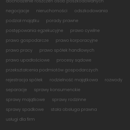
dochodzenie roszczeń osób poszkodowanych
negocjacje
nieruchomości
odszkodowania
podział majątku
porady prawne
postępowania egzekucyjne
prawo cywilne
prawo gospodarcze
prawo korporacyjne
prawo pracy
prawo spółek handlowych
prawo upadłościowe
procesy sądowe
przekształcenia podmiotów gospodarczych
rejestracja spółek
rodzielność majątkowa
rozwody
separacje
sprawy konsumenckie
sprawy majątkowe
sprawy rodzinne
sprawy spadkowe
stała obsługa prawna
usługi dla firm