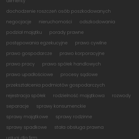
alimenty
dochodzenie roszczeń osób poszkodowanych
negocjacje
nieruchomości
odszkodowania
podział majątku
porady prawne
postępowania egzekucyjne
prawo cywilne
prawo gospodarcze
prawo korporacyjne
prawo pracy
prawo spółek handlowych
prawo upadłościowe
procesy sądowe
przekształcenia podmiotów gospodarczych
rejestracja spółek
rodzielność majątkowa
rozwody
separacje
sprawy konsumenckie
sprawy majątkowe
sprawy rodzinne
sprawy spadkowe
stała obsługa prawna
usługi dla firm