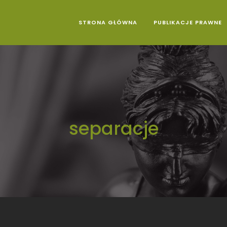
STRONA GŁÓWNA
PUBLIKACJE PRAWNE
laria Adwokacka Katowice
separacje