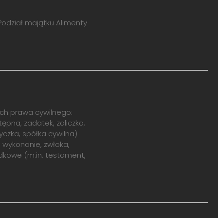
odział majątku Alimenty
ch prawa cywilnego:
pna, zadatek, zaliczka,
czka, spółka cywilna)
 wykonanie, zwłoka,
dkowe (m.in. testament,