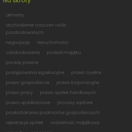
Na skróty
alimenty
dochodzenie roszczeń osób
poszkodowanych
negocjacje
nieruchomości
odszkodowania
podział majątku
porady prawne
postępowania egzekucyjne
prawo cywilne
prawo gospodarcze
prawo korporacyjne
prawo pracy
prawo spółek handlowych
prawo upadłościowe
procesy sądowe
przekształcenia podmiotów gospodarczych
rejestracja spółek
rodzielność majątkowa