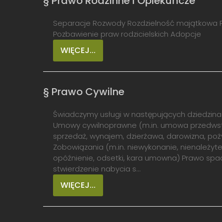
§ Prawo Rodzinne i Opiekuńcze
Separacje Rozwody Rozdzielność majątkowa P
Pozbawienie praw rodzicielskich Adopcje
WIĘCEJ...
§ Prawo Cywilne
Świadczymy usługi w następujących dziedzina
Umowy cywilnoprawne (m.in. umowa przedwstę
sprzedaż, wynajem, dzierżawa, darowizna, poży
Zobowiązania (m.in. niewykonanie, nienależyte
opóźnienie, odsetki, kara umowna) Prawo spa
stwierdzenie nabycia s...
WIĘCEJ...